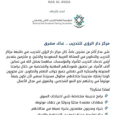
مركز دار الرؤى للتدريب .. غدُك مشرق
على مدار أكثر من عشرين عاماً، كان مركز دار الرؤى للتدريب في طليعة مراكز
التدريب والتطوير في المملكة العربية السعودية والخليج، و ملتزمين بتقديم
أرقى خدمات التدريب للأفراد والمؤسسات. ساهمنا بفضل الله في تمكين
آلاف الأفراد من تحقيق طموحاتهم المهنية والشخصية من خلال برامجنا
المتنوعة والمبتكرة التي تغطي جميع جوانب التعلم والتطوير.. نحن فخورون
كوننا نشارك متدربينا نجاحاتهم، فطوال مسيرتنا نسعى لأن نكون رفيقاً
موثوقاً في رحلتهم نحو النمو الشخصي، والتفوق في مجال الأعمال.
لماذا تختارنا؟
برامج تدريبية متخصصة تلبي احتياجات السوق
شهادات معتمدة محليًا ودوليًا من جهات موثوقة.
خبراء ومدربون معتمدون بخبرة عميقة في مجالاتهم.
بيئة تعليمية حديثة تجمع بين الاحترافية والإبداع.