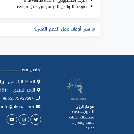
البريد الإلكتروني: wid@alruaa.com
نموذج التواصل المباشر من خلال موقعنا
ما هي أوقات عمل الدعم الفني؟
تواصل معنا
المركز الرئيسي الري
الرمز البريدي : 11511
+966557595769
info@alruaa.com
مع دار الرؤى
للتدريب... نصنع
مستقبلك بخبرات
علمية ومهارات
عملية.