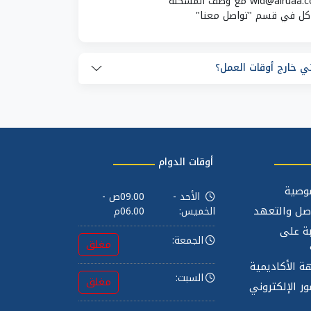
اكل في قسم "تواصل معنا"
ي خارج أوقات العمل؟
أوقات الدوام
وصية
الأحد -
09.00ص -
صل والتعهد
الخميس:
06.00م
بة على
الجمعة:
مغلق
ة الأكاديمية
السبت:
مغلق
ر الإلكتروني