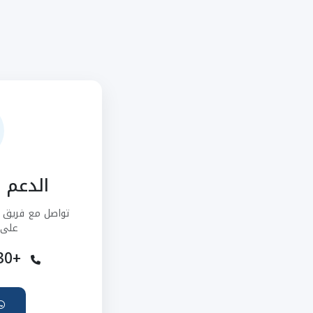
الدعم ع
تواصل مع فريق ا
على 
+966506235130