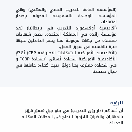
(المؤسسة العامة للتدريب التقني والمهني) وهي
المؤسسة الوحيدة بالسعودية المخولة بإصدار
اعتمادات.
(أكاديمية أوكسفورد للتدريب في بريطانيا) تعد
مؤسسة رائدة في المملكة المتحدة، تصدر شهادات
معتمدة من جهات مرموقة مما يمنح الحاصلين عليها
ميزة تنافسية في سوق العمل،
(الأكاديمية الأمريكية للشهادات الاحترافية CBP) تُقدّمُ
الأكاديمية الأمريكية شهادة تُسمّى "شهادة CBP" و
هي شهادة معترف بها دوليًا، تثبت كفاءة حاملها في
مجال تخصصه.
الرؤية
أن تُساهم (دار رؤى للتدريب) في بناءِ جيلٍ مُتميّزٍ مُزوّدٍ
بالمهاراتِ والخبراتِ اللازمةِ؛ للنجاح في المجالات المهنية
الحديثة.