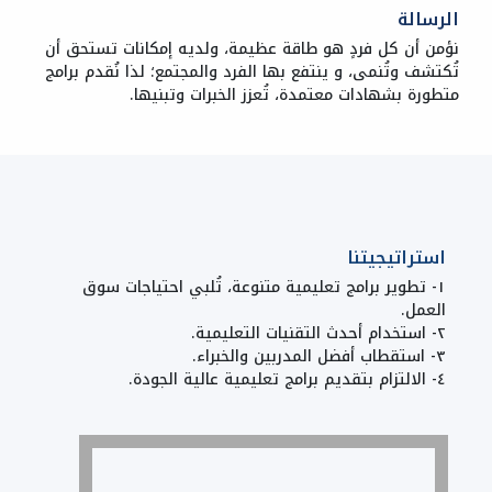
الرسالة
نؤمن أن كل فردٍ هو طاقة عظيمة، ولديه إمكانات تستحق أن
تُكتشف وتُنمى، و ينتفع بها الفرد والمجتمع؛ لذا نُقدم برامج
متطورة بشهادات معتمدة، تُعزز الخبرات وتبنيها.
استراتيجيتنا
١- تطوير برامج تعليمية متنوعة، تُلبي احتياجات سوق
العمل.
٢- استخدام أحدث التقنيات التعليمية.
٣- استقطاب أفضل المدربين والخبراء.
٤- الالتزام بتقديم برامج تعليمية عالية الجودة.