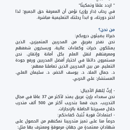
" ازدد علمًا وتمكينًا"
في رحاب (دار رؤى) نؤمن أن المعرفة حق الجميع؛ لذا
اختر دورتك، و ابدأ رحلتك التعليمية مباشرة.
من نحن؟
خبراءٌ يضيئون دروبكم:
نحن نفخر بفريقٍ من المدربين المتميزين، الذين
يمتلكون خبرات وكفاءات عالية، ويسخرون شغفهم
ومعرفتهم لنقل العلم بكل أمانة وإتقان. نحن
مستمرون دائمًا في اختيار أفضل المدربين ورفع جودة
التعليم. من بين المدربين الذين تعاملنا معهم:
د. جمال الملا، د. يوسف الخضر، د. سليمان العلي.
المستشار: علي الحربي.
- إرثٌ يُلهمُ الأجيال:
نحن سعداء بإرثٍ عريق يمتد لأكثر من 37 عامًا في مجال
التدريب، حيث قمنا بتدريب أكثر من 500 ألف متدرب
خلال مسيرتنا الحافلة بالإنجازات.
- اعتماداتٌ قوية تُثبتُ كفاءتكم:
حرصاً منا على تميز متدربينا نمكنهم من الحصول على
شهاداتٍ معتمدةٍ من جهاتٍ مرموقةٍ ومعترف بها مثل: